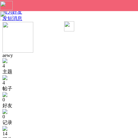
aewy 的个人资料
加为好友
发短消息
aewy
4
主题
4
帖子
0
好友
0
记录
14