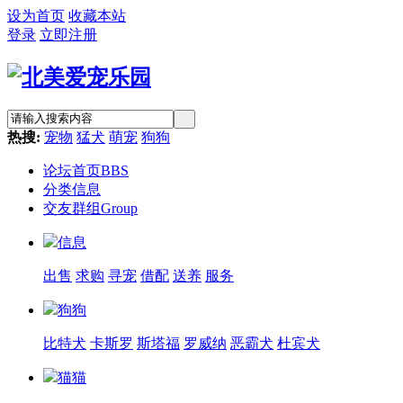
设为首页
收藏本站
登录
立即注册
热搜:
宠物
猛犬
萌宠
狗狗
论坛首页
BBS
分类信息
交友群组
Group
信息
出售
求购
寻宠
借配
送养
服务
狗狗
比特犬
卡斯罗
斯塔福
罗威纳
恶霸犬
杜宾犬
猫猫