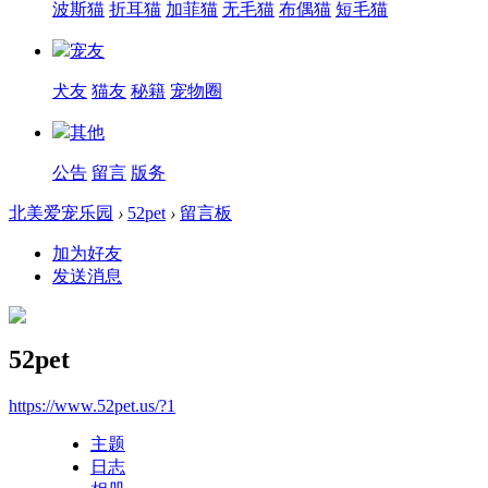
波斯猫
折耳猫
加菲猫
无毛猫
布偶猫
短毛猫
宠友
犬友
猫友
秘籍
宠物圈
其他
公告
留言
版务
北美爱宠乐园
›
52pet
›
留言板
加为好友
发送消息
52pet
https://www.52pet.us/?1
主题
日志