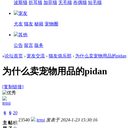
波斯猫
折耳猫
加菲猫
无毛猫
布偶猫
短毛猫
宠友
犬友
猫友
秘籍
宠物圈
其他
公告
留言
版务
»
论坛首页
›
宠友交流
›
猫友俱乐部
›
为什么卖宠物用品的pidan
为什么卖宠物用品的pidan
[复制链接]
tensi
6
6
20
2354
0
tensi
发表于 2024-1-23 15:30:16
主
帖
积