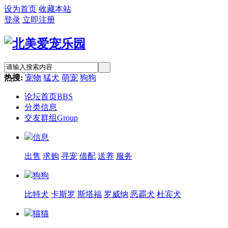
设为首页
收藏本站
登录
立即注册
热搜:
宠物
猛犬
萌宠
狗狗
论坛首页
BBS
分类信息
交友群组
Group
信息
出售
求购
寻宠
借配
送养
服务
狗狗
比特犬
卡斯罗
斯塔福
罗威纳
恶霸犬
杜宾犬
猫猫