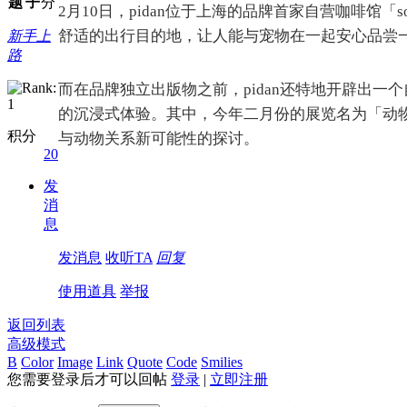
题
子
分
2月10日，pidan位于上海的品牌首家自营咖啡馆「so
舒适的出行目的地，让人能与宠物在一起安心品尝
新手上
路
而在品牌独立出版物之前，pidan还特地开辟出一个
的沉浸式体验。其中，今年二月份的展览名为「动物看见
积分
与动物关系新可能性的探讨。
20
发
消
息
发消息
收听TA
回复
使用道具
举报
返回列表
高级模式
B
Color
Image
Link
Quote
Code
Smilies
您需要登录后才可以回帖
登录
|
立即注册