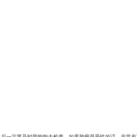
之后一定要及时带狗狗去检查，如果肿瘤是恶性的话，非常有