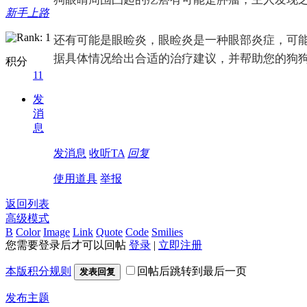
新手上路
还有可能是眼睑炎，眼睑炎是一种眼部炎症，可
据具体情况给出合适的治疗建议，并帮助您的狗
积分
11
发
消
息
发消息
收听TA
回复
使用道具
举报
返回列表
高级模式
B
Color
Image
Link
Quote
Code
Smilies
您需要登录后才可以回帖
登录
|
立即注册
本版积分规则
回帖后跳转到最后一页
发表回复
发布主题