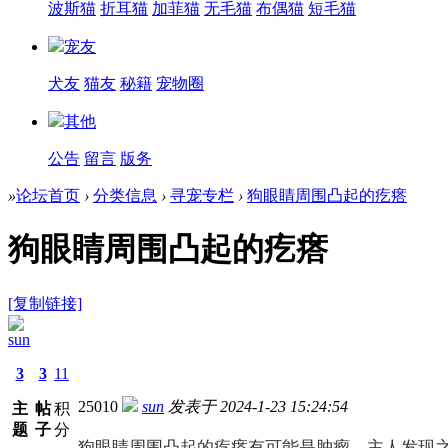
波斯猫
折耳猫
加菲猫
无毛猫
布偶猫
短毛猫
宠友
犬友
猫友
秘籍
宠物圈
其他
公告
留言
版务
»
论坛首页
›
分类信息
›
寻宠专栏
›
狗眼睛周围凸起的疙瘩
狗眼睛周围凸起的疙瘩
[复制链接]
sun
3
3
11
2501
0
sun
发表于 2024-1-23 15:24:54
主
帖
积
题
子
分
狗眼睛周围凸起的疙瘩有可能是肿瘤，主人发现