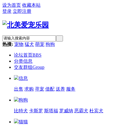
设为首页
收藏本站
登录
立即注册
热搜:
宠物
猛犬
萌宠
狗狗
论坛首页
BBS
分类信息
交友群组
Group
信息
出售
求购
寻宠
借配
送养
服务
狗狗
比特犬
卡斯罗
斯塔福
罗威纳
恶霸犬
杜宾犬
猫猫