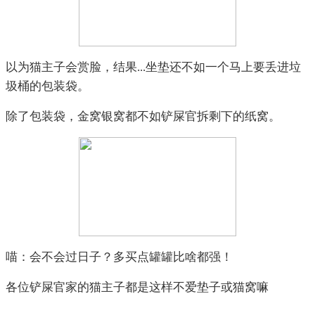
以为猫主子会赏脸，结果...坐垫还不如一个马上要丢进垃
圾桶的包装袋。
除了包装袋，金窝银窝都不如铲屎官拆剩下的纸窝。
喵：会不会过日子？多买点罐罐比啥都强！
各位铲屎官家的猫主子都是这样不爱垫子或猫窝嘛