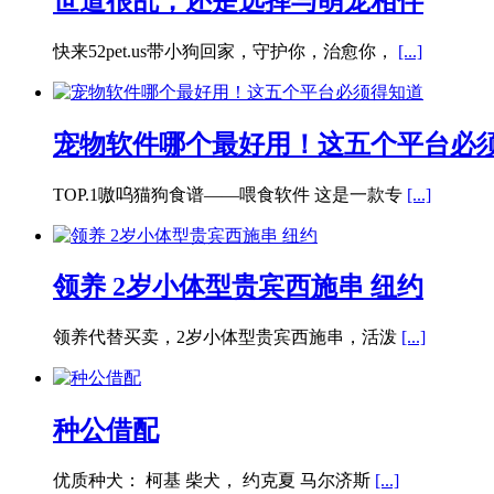
世道很乱，还是选择与萌宠相伴
快来52pet.us带小狗回家，守护你，治愈你，
[...]
宠物软件哪个最好用！这五个平台必
TOP.1嗷呜猫狗食谱——喂食软件 这是一款专
[...]
领养 2岁小体型贵宾西施串 纽约
领养代替买卖，2岁小体型贵宾西施串，活泼
[...]
种公借配
优质种犬： 柯基 柴犬， 约克夏 马尔济斯
[...]