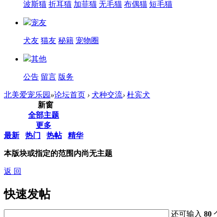
波斯猫
折耳猫
加菲猫
无毛猫
布偶猫
短毛猫
宠友
犬友
猫友
秘籍
宠物圈
其他
公告
留言
版务
北美爱宠乐园
»
论坛首页
›
犬种交流
›
杜宾犬
新窗
全部主题
更多
最新
热门
热帖
精华
本版块或指定的范围内尚无主题
返 回
快速发帖
还可输入
80